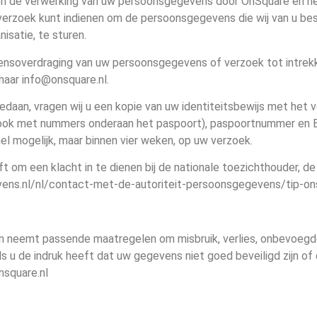
n de verwerking van uw persoonsgegevens door OnSquare en he
verzoek kunt indienen om de persoonsgegevens die wij van u bes
satie, te sturen.
gevensoverdraging van uw persoonsgegevens of verzoek tot intre
aar info@onsquare.nl.
gedaan, vragen wij u een kopie van uw identiteitsbewijs met het
rook met nummers onderaan het paspoort), paspoortnummer en
el mogelijk, maar binnen vier weken, op uw verzoek.
ft om een klacht in te dienen bij de nationale toezichthouder, 
gevens.nl/nl/contact-met-de-autoriteit-persoonsgegevens/tip-on
n neemt passende maatregelen om misbruik, verlies, onbevoeg
u de indruk heeft dat uw gegevens niet goed beveiligd zijn of er
nsquare.nl