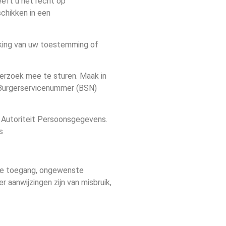
eft u het recht op
chikken in een
kking van uw toestemming of
 verzoek mee te sturen. Maak in
 Burgerservicenummer (BSN)
de Autoriteit Persoonsgegevens.
s
de toegang, ongewenste
 aanwijzingen zijn van misbruik,