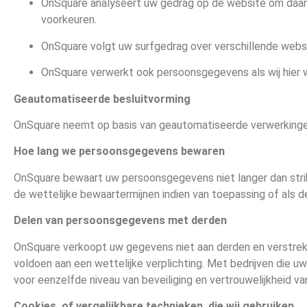
OnSquare analyseert uw gedrag op de website om daar
voorkeuren.
OnSquare volgt uw surfgedrag over verschillende web
OnSquare verwerkt ook persoonsgegevens als wij hier we
Geautomatiseerde besluitvorming
OnSquare neemt op basis van geautomatiseerde verwerkingen 
Hoe lang we persoonsgegevens bewaren
OnSquare bewaart uw persoonsgegevens niet langer dan strik
de wettelijke bewaartermijnen indien van toepassing of als de
Delen van persoonsgegevens met derden
OnSquare verkoopt uw gegevens niet aan derden en verstrekt 
voldoen aan een wettelijke verplichting. Met bedrijven die
voor eenzelfde niveau van beveiliging en vertrouwelijkheid v
Cookies, of vergelijkbare technieken, die wij gebruiken