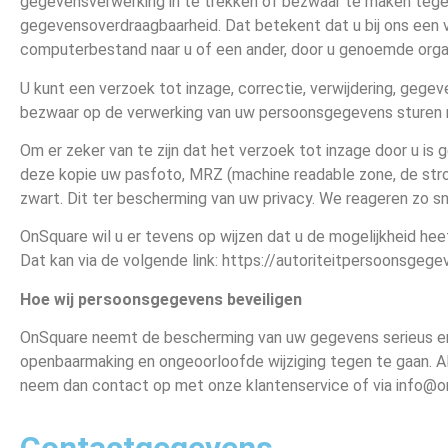
gegevensverwerking in te trekken of bezwaar te maken tege
gegevensoverdraagbaarheid. Dat betekent dat u bij ons een 
computerbestand naar u of een ander, door u genoemde organi
U kunt een verzoek tot inzage, correctie, verwijdering, ge
bezwaar op de verwerking van uw persoonsgegevens sturen n
Om er zeker van te zijn dat het verzoek tot inzage door u is 
deze kopie uw pasfoto, MRZ (machine readable zone, de st
zwart. Dit ter bescherming van uw privacy. We reageren zo sn
OnSquare wil u er tevens op wijzen dat u de mogelijkheid hee
Dat kan via de volgende link: https://autoriteitpersoonsge
Hoe wij persoonsgegevens beveiligen
OnSquare neemt de bescherming van uw gegevens serieus e
openbaarmaking en ongeoorloofde wijziging tegen te gaan. Als 
neem dan contact op met onze klantenservice of via info@o