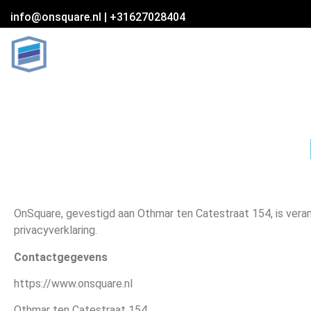
info@onsquare.nl
|
+31627028404
OnSquare, gevestigd aan Othmar ten Catestraat 154, is ver
privacyverklaring.
Contactgegevens
https://www.onsquare.nl
Othmar ten Catestraat 154