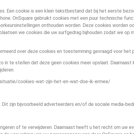
ies. Een cookie is een klein tekstbestand dat bij het eerste be
hone. OnSquare gebruikt cookies met een puur technische functi
voorkeursinstellingen onthouden worden. Deze cookies worden o
t plaatsen we cookies die uw surfgedrag bijhouden zodat we op
formeerd over deze cookies en toestemming gevraagd voor het 
 in te stellen dat deze geen cookies meer opslaat. Daarnaast ku
jderen.
s/situatie/cookies-wat-zijn-het-en-wat-doe-ik-ermee/
it zijn bijvoorbeeld adverteerders en/of de sociale media-bedr
rrigeren of te verwijderen. Daarnaast heeft u het recht om uw 